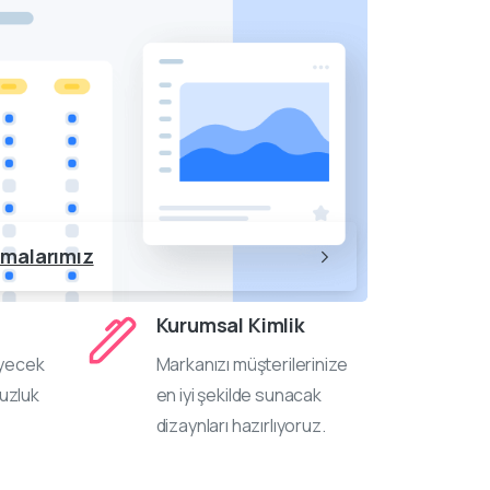
şmalarımız
Kurumsal Kimlik
eyecek
Markanızı müşterilerinize
uzluk
en iyi şekilde sunacak
dizaynları hazırlıyoruz.