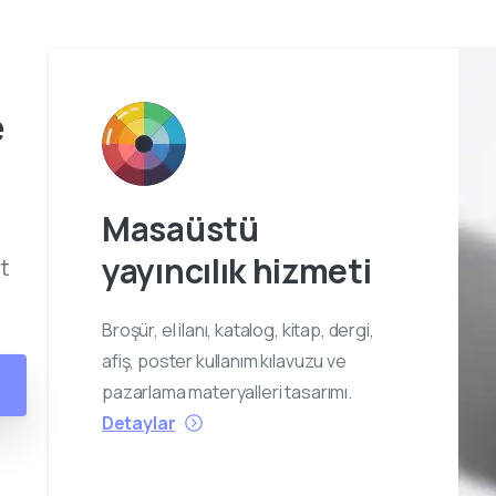
e
Masaüstü
yayıncılık hizmeti
t
Broşür, el ilanı, katalog, kitap, dergi,
afiş, poster kullanım kılavuzu ve
pazarlama materyalleri tasarımı.
Detaylar