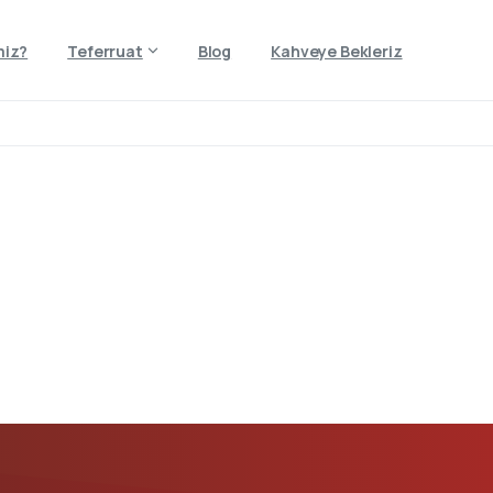
miz?
Teferruat
Blog
Kahveye Bekleriz
Ana
Sayfa
Yedek
–
02.08.2
Home
Ana Sayfa Yedek – 02.08.23