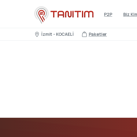
P2P
Biz Ki
İzmit - KOCAELİ
Paketler