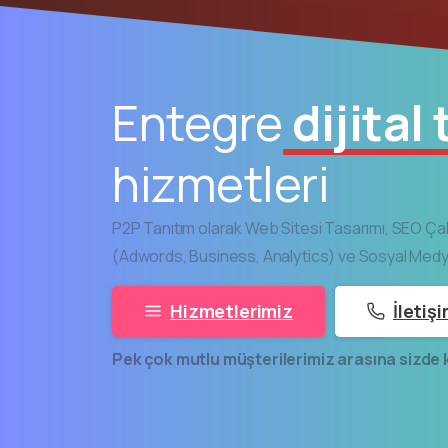
Entegre
dijital
hizmetleri
P2P Tanıtım olarak Web Sitesi Tasarımı, SEO Ça
(Adwords, Business, Analytics) ve Sosyal Medya
Hizmetlerimiz
İletiş
Pek çok mutlu müşterilerimiz arasına sizde k