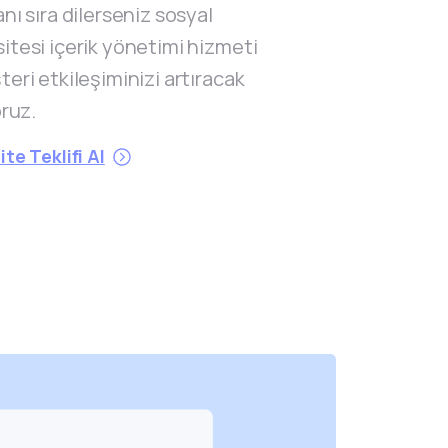
nı sıra dilerseniz sosyal
itesi içerik yönetimi hizmeti
eri etkileşiminizi artıracak
oruz.
te Teklifi Al