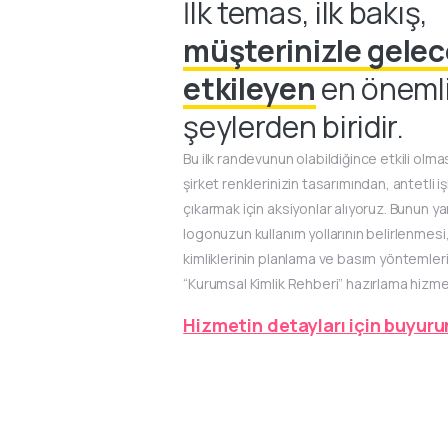
İlk temas, ilk bakış,
müşterinizle gelec
etkileyen
en öneml
şeylerden biridir.
Bu ilk randevunun olabildiğince etkili olma
şirket renklerinizin tasarımından, antetli i
çıkarmak için aksiyonlar alıyoruz. Bunun y
logonuzun kullanım yollarının belirlenmesi
kimliklerinin planlama ve basım yöntemlerin
“Kurumsal Kimlik Rehberi” hazırlama hizmet
Hizmetin detayları için buyuru