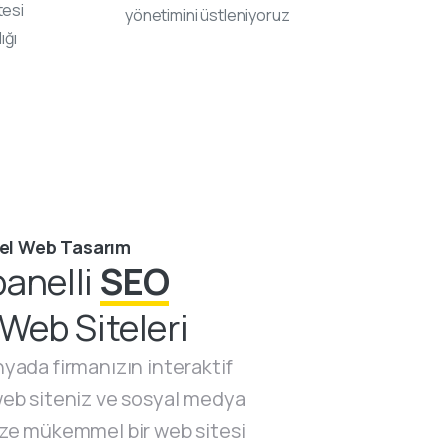
tesi
yönetimini üstleniyoruz
ığı
el Web Tasarım
panelli
SEO
Web Siteleri
nyada firmanızın interaktif
 web siteniz ve sosyal medya
ize mükemmel bir web sitesi