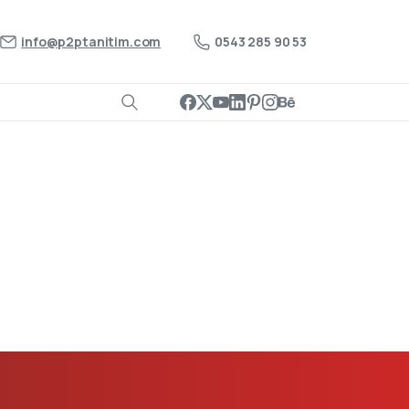
info@p2ptanitim.com
0543 285 90 53
3