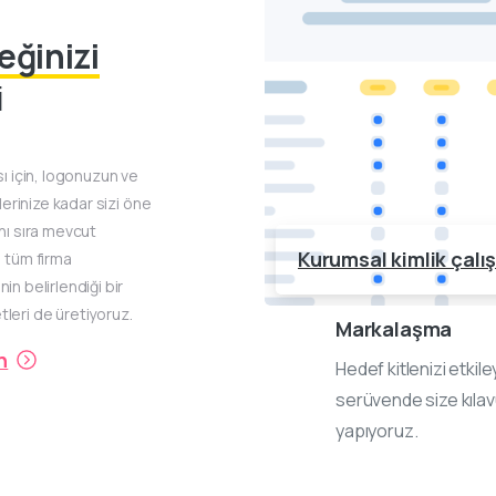
eğinizi
i
sı için, logonuzun ve
şlerinize kadar sizi öne
anı sıra mevcut
Kurumsal kimlik çalı
, tüm firma
in belirlendiği bir
leri de üretiyoruz.
Markalaşma
n
Hedef kitlenizi etkil
serüvende size kılav
yapıyoruz.