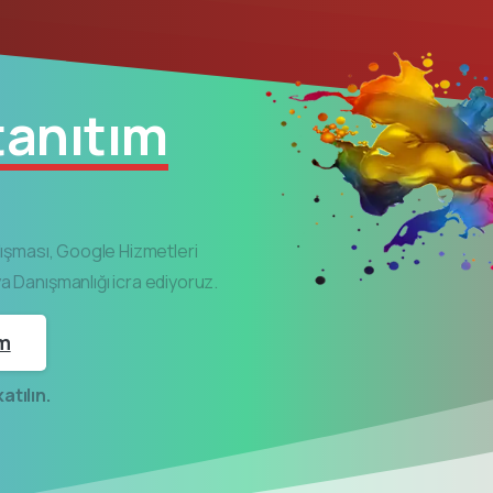
 tanıtım
lışması, Google Hizmetleri
 Danışmanlığı icra ediyoruz.
im
atılın.