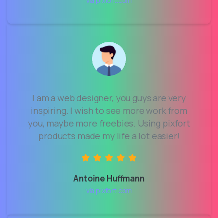
via pixfort.com
I am a web designer, you guys are very
inspiring. I wish to see more work from
you, maybe more freebies. Using pixfort
products made my life a lot easier!
Antoine Huffmann
via pixfort.com