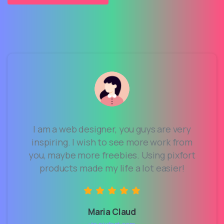
I am a web designer, you guys are very
inspiring. I wish to see more work from
you, maybe more freebies. Using pixfort
products made my life a lot easier!
Maria Claud