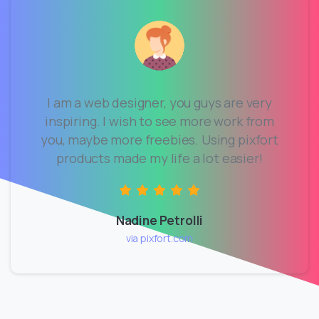
I am a web designer, you guys are very
inspiring. I wish to see more work from
you, maybe more freebies. Using pixfort
products made my life a lot easier!
Nadine Petrolli
via pixfort.com