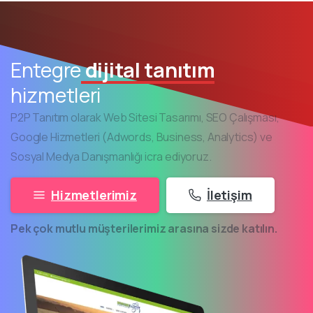
Entegre
dijital tanıtım
hizmetleri
P2P Tanıtım olarak Web Sitesi Tasarımı, SEO Çalışması,
Google Hizmetleri (Adwords, Business, Analytics) ve
Sosyal Medya Danışmanlığı icra ediyoruz.
Hizmetlerimiz
İletişim
Pek çok mutlu müşterilerimiz arasına sizde katılın.