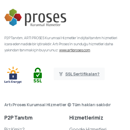
P2P Tanıtım, ARTI PROSES Kurumsal Hizmetler’in dijital tanıtım hizmetleri
icara eden nadide bir iştirakidir. Artı Proses’in sunduğu hizmetleri daha
yakından tanımak için buyurunuz:
www.artiproses.com
SSL Sertifikaları?
Artı Proses Kurumsal Hizmetler © Tüm hakları saklıdır
P2P
Tanıtım
Hizmetlerimiz
Biz Kimiz?
Google Hizmetleri