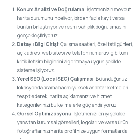
Konum Analizi ve Doğrulama
: İşletmenizin mevcut
harita durumunu inceliyor, birden fazla kayıt varsa
bunları birleştiriyor ve resmi sahiplik doğrulamasını
gerçekleştiriyoruz.
Detaylı Bilgi Girişi
: Çalışma saatleri, özel tatil günleri,
açık adres, web sitesi ve telefon numarası gibi tüm
kritik iletişim bilgilerini algoritmaya uygun şekilde
sisteme işliyoruz.
Yerel SEO (Local SEO) Çalışması
: Bulunduğunuz
lokasyonda arama hacmi yüksek anahtar kelimeleri
tespit ederek, harita açıklamanızı ve hizmet
kategorilerinizi bu kelimelerle güçlendiriyoruz.
Görsel Optimizasyonu
: İşletmenizi en iyi şekilde
yansıtan kurumsal görselleri, logoları ve varsa ürün
fotoğraflarınızı harita profilinize uygun formatlarda