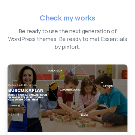
Showcase your works
Check
my
works
Be ready to use the next generation of
WordPress themes. Be ready to met Essentials
by pixfort.
burcukaplan.com
cerrahpasa.com.tr
dunyamezuniyet.com
erhanturkan.com.tr
elomtek.com
erhanturkan.com.tr