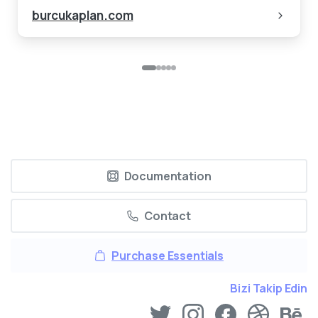
uniyet.com
cerrahpasa.com.tr
burcukaplan.com
Documentation
Contact
Purchase Essentials
Bizi Takip Edin