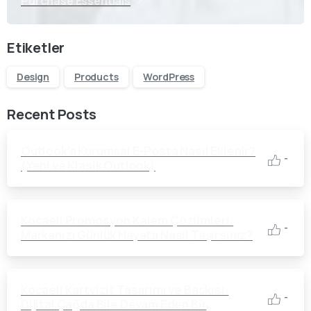
Purchase Essentials
Etiketler
Design
Products
WordPress
Recent Posts
Outlook’a Kurumsal E-Posta Nasıl Eklenir?
-
(Yeni ve Klasik Outlook)
Kocaeli Promosyon Kalem Çözümleri:
-
Markanızı Günlük Hayata Nasıl Taşırsınız?
Kocaeli Kartvizit Tasarımı ve Baskısı:
-
Dijital Çağda Bile Devam Eden Bir