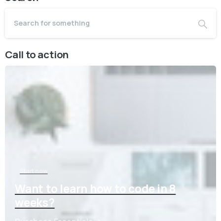
Call to action
Start now
Want to learn how to code in 8
weeks?