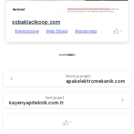
ssbaklacikoop.com
Responsive
Web Sitesi
Wordpress
-
Continue
Previous project
Reading
apakelektromekanik.com
Next project
kayenyapiteknik.com.tr
-