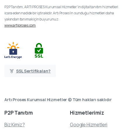
P2P Tanıtım, ARTI PROSES Kurumsal Hizmetler’in dijital tanıtım hizmetleri
icara eden nadide bir iştirakidir. Artı Proses’in sunduğu hizmetleri daha
yakından tanımak için buyurunuz:
www.artiproses.com
SSL Sertifikaları?
Artı Proses Kurumsal Hizmetler © Tüm hakları saklıdır
P2P
Tanıtım
Hizmetlerimiz
Biz Kimiz?
Google Hizmetleri