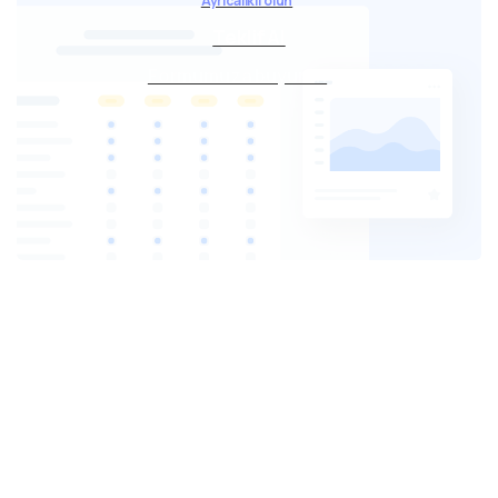
Ayrıcalıklı olun
Teklif Al
Formumuza buyurun