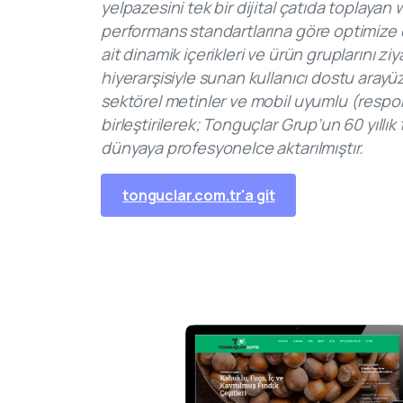
yelpazesini tek bir dijital çatıda toplaya
performans standartlarına göre optimize ed
ait dinamik içerikleri ve ürün gruplarını ziy
hiyerarşisiyle sunan kullanıcı dostu arayü
sektörel metinler ve mobil uyumlu (respon
birleştirilerek; Tonguçlar Grup’un 60 yıllık t
dünyaya profesyonelce aktarılmıştır.
tonguclar.com.tr'a git