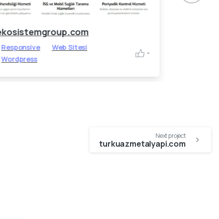
ekosistemgroup.com
ssbaklac
Responsive
Web Sitesi
Responsiv
-
Wordpress
Wordpres
Next project
turkuazmetalyapi.com