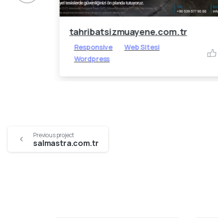
tahribatsizmuayene.com.tr
Responsive
Web Sitesi
-
Wordpress
Continue
Previous project
salmastra.com.tr
Reading