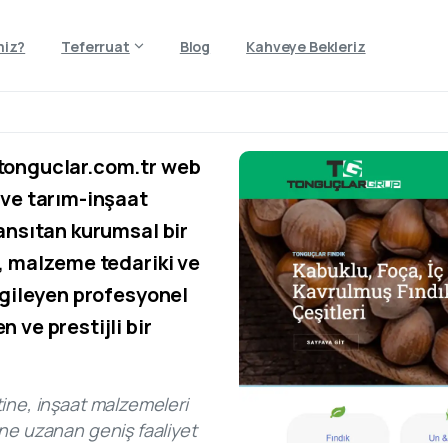
miz?
Teferruat
Blog
Kahveye Bekleriz
 tonguclar.com.tr web
 ve tarım-inşaat
yansıtan kurumsal bir
i, malzeme tedariki ve
ergileyen profesyonel
 ve prestijli bir
ine, inşaat malzemeleri
ne uzanan geniş faaliyet