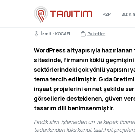
P2P
Biz Ki
İzmit - KOCAELİ
Paketler
WordPress altyapısıyla hazırlanan
sitesinde, firmanın köklü geçmişini
sektörlerindeki çok yönlü yapısını 
tema tercih edilmiştir. Gıda üretim
inşaat projelerini en net şekilde s
görsellerle desteklenen, güven veren
tasarım dili benimsenmiştir.
Fındık alım-işlemeden un ve kepek ticaret
tedarikinden lüks konut taahhüt projeleri