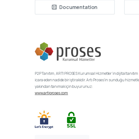
Documentation
P2P Tanıtım, ARTI PROSES Kurumsal Hizmetler’in dijital tanıtım 
icara eden nadide bir iştirakidir. Artı Proses’in sunduğu hizmetl
yakından tanımak için buyurunuz:
www.artiproses.com