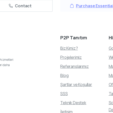
Contact
Purchase Essentia
P2P
Tanıtım
H
Biz Kimiz?
Go
Projelerimiz
We
hizmetleri
eri daha
Referanslarımız
Ma
Blog
Ma
Şartlar ve Koşullar
Of
SSS
Ta
Teknik Destek
So
Da
İletişim