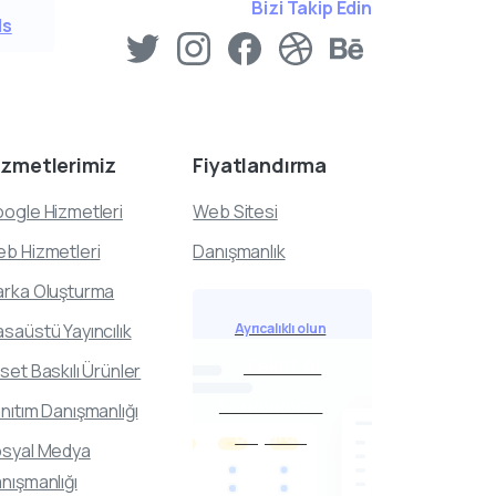
Bizi Takip Edin
ls
izmetlerimiz
Fiyatlandırma
ogle Hizmetleri
Web Sitesi
b Hizmetleri
Danışmanlık
rka Oluşturma
saüstü Yayıncılık
Ayrıcalıklı olun
Teklif Al
set Baskılı Ürünler
Formumuza
nıtım Danışmanlığı
buyurun
syal Medya
nışmanlığı