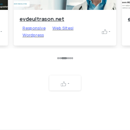
evdeultrason.net
Responsive
Web Sitesi
-
-
Wordpress
-