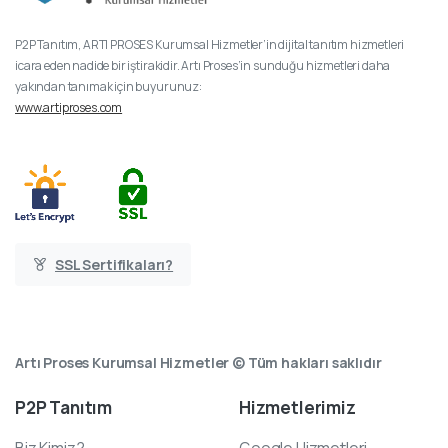
P2P Tanıtım, ARTI PROSES Kurumsal Hizmetler’in dijital tanıtım hizmetleri
icara eden nadide bir iştirakidir. Artı Proses’in sunduğu hizmetleri daha
yakından tanımak için buyurunuz:
www.artiproses.com
SSL Sertifikaları?
Artı Proses Kurumsal Hizmetler © Tüm hakları saklıdır
P2P
Tanıtım
Hizmetlerimiz
Biz Kimiz?
Google Hizmetleri