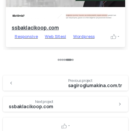
ssbaklacikoop.com
Responsive
Web Sitesi
Wordpress
-
Continue
Previous project
Reading
sagiroglumakina.com.tr
Next project
ssbaklacikoop.com
-