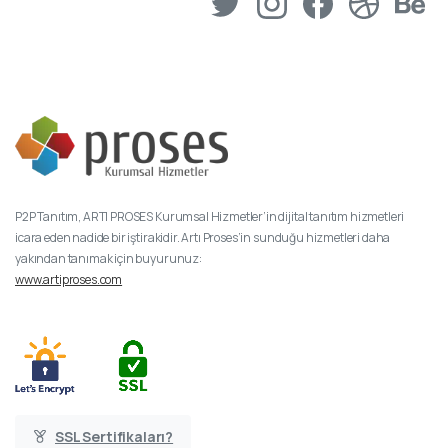
P2P Tanıtım, ARTI PROSES Kurumsal Hizmetler’in dijital tanıtım hizmetleri
icara eden nadide bir iştirakidir. Artı Proses’in sunduğu hizmetleri daha
yakından tanımak için buyurunuz:
www.artiproses.com
SSL Sertifikaları?