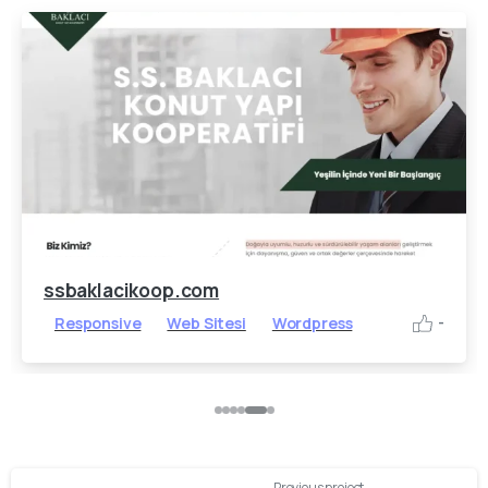
ssbaklacikoop.com
Responsive
Web Sitesi
Wordpress
-
Continue
Previous project