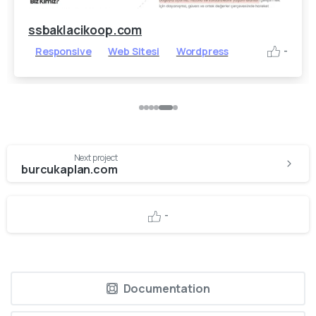
ssbaklacikoop.com
Responsive
Web Sitesi
Wordpress
-
Continue
Next project
Reading
burcukaplan.com
-
Documentation